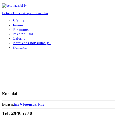
Betona konstrukciju būvniecība
Sākums
Jaunumi
Par mums
Pakalpojumi
Galerija
Pieteikties konsultācijai
Kontakti
Kontakti
E-pasts:
info@betonadarbi.lv
Tel:
29465770