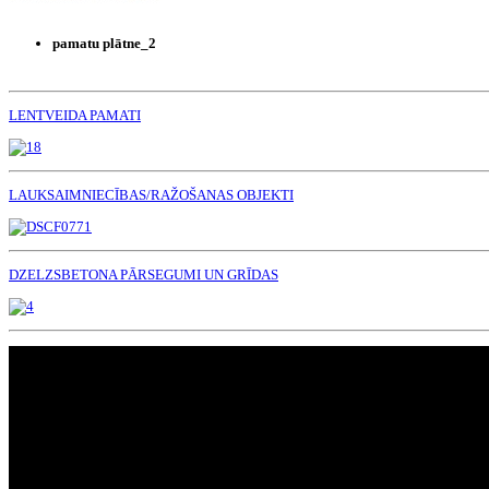
pamatu plātne_2
LENTVEIDA PAMATI
LAUKSAIMNIECĪBAS/RAŽOŠANAS OBJEKTI
DZELZSBETONA PĀRSEGUMI UN GRĪDAS