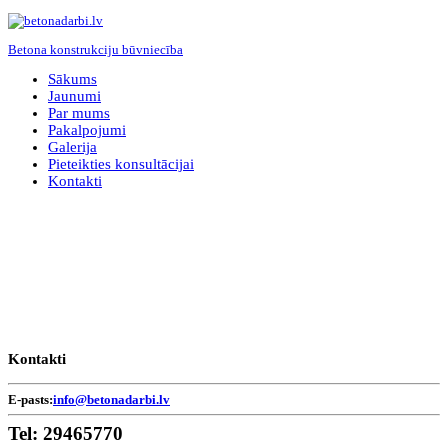
Betona konstrukciju būvniecība
Sākums
Jaunumi
Par mums
Pakalpojumi
Galerija
Pieteikties konsultācijai
Kontakti
Kontakti
E-pasts:
info@betonadarbi.lv
Tel:
29465770