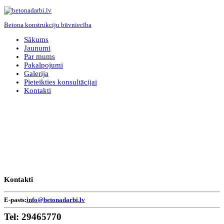
Betona konstrukciju būvniecība
Sākums
Jaunumi
Par mums
Pakalpojumi
Galerija
Pieteikties konsultācijai
Kontakti
Kontakti
E-pasts:
info@betonadarbi.lv
Tel:
29465770