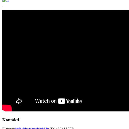
Kontakti
E-pasts:
info@betonadarbi.lv
, Tel: 29465770