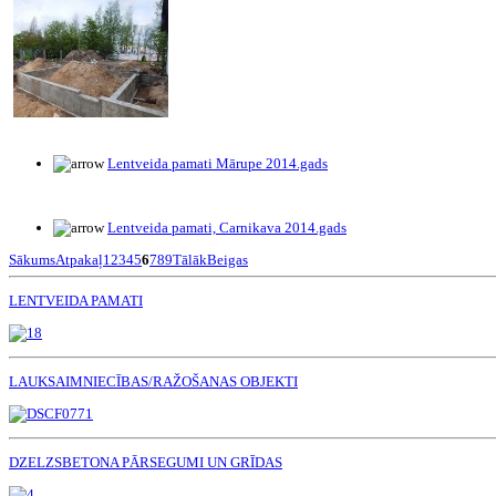
Lentveida pamati Mārupe 2014.gads
Lentveida pamati, Carnikava 2014.gads
Sākums
Atpakaļ
1
2
3
4
5
6
7
8
9
Tālāk
Beigas
LENTVEIDA PAMATI
LAUKSAIMNIECĪBAS/RAŽOŠANAS OBJEKTI
DZELZSBETONA PĀRSEGUMI UN GRĪDAS