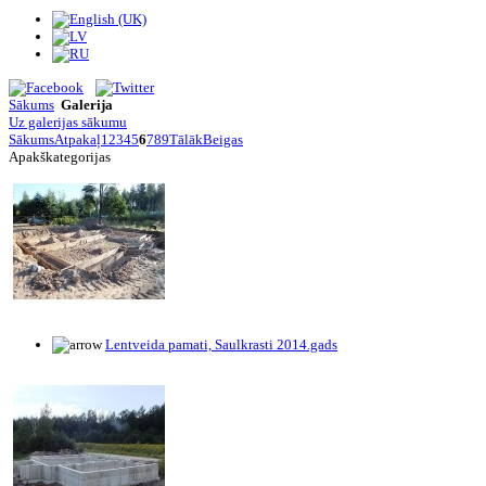
Sākums
Galerija
Uz galerijas sākumu
Sākums
Atpakaļ
1
2
3
4
5
6
7
8
9
Tālāk
Beigas
Apakškategorijas
Lentveida pamati, Saulkrasti 2014.gads