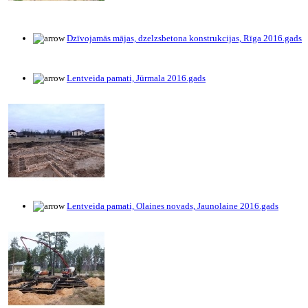
Dzīvojamās mājas, dzelzsbetona konstrukcijas, Rīga 2016.gads
Lentveida pamati, Jūrmala 2016.gads
Lentveida pamati, Olaines novads, Jaunolaine 2016.gads