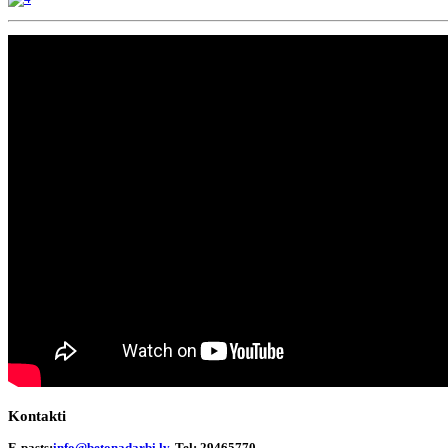
Kontakti
E-pasts:
info@betonadarbi.lv
, Tel: 29465770