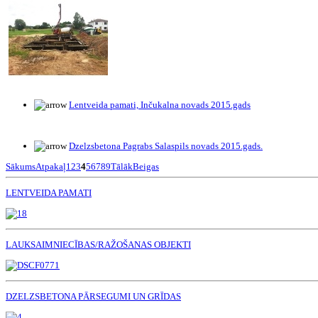
Lentveida pamati, Inčukalna novads 2015.gads
Dzelzsbetona Pagrabs Salaspils novads 2015.gads.
Sākums
Atpakaļ
1
2
3
4
5
6
7
8
9
Tālāk
Beigas
LENTVEIDA PAMATI
LAUKSAIMNIECĪBAS/RAŽOŠANAS OBJEKTI
DZELZSBETONA PĀRSEGUMI UN GRĪDAS