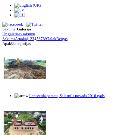
Sākums
Galerija
Uz galerijas sākumu
Sākums
Atpakaļ
1
2
3
4
5
6
7
8
9
Tālāk
Beigas
Apakškategorijas
Lentveida pamati, Salaspils novads 2016.gads