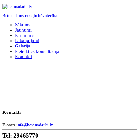
Betona konstrukciju būvniecība
Sākums
Jaunumi
Par mums
Pakalpojumi
Galerija
Pieteikties konsultācijai
Kontakti
Kontakti
E-pasts:
info@betonadarbi.lv
Tel:
29465770