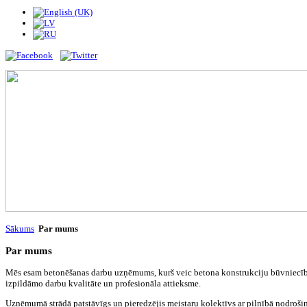
Sākums
Par mums
Par mums
Mēs esam betonēšanas darbu uzņēmums, kurš veic betona konstrukciju būvniecību
izpildāmo darbu kvalitāte un profesionāla attieksme.
Uzņēmumā strādā patstāvīgs un pieredzējis meistaru kolektīvs ar pilnībā nodroši