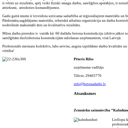
ir vērsti uz rezultātu, spēj veikt fiziski smagu darbu, sarežģītos apstākļos, ir notur
attieksmi, atrodoties komandējumos.
Gadu gaitā mums ir izveidota uzticama sadarbība ar reģionālajiem materiālu un 
Pārdomāta,sagādājamo materiālu, tehniskā atbalsta organizācija un darba kontrole
nodrošināt maksimāli ātru un kvalitatīvu rezultātu.
Mūsu darba pieredze ir vairāk kā 60 dažādu betona konstrukciju izbūve,sākot n
sarežģītām dzelzsbetona konstrukcijām ražošanas uzņēmumiem, visā Latvijā.
Profesionāls meistaru kolektīvs, labs serviss, augsta izpildāmo darbu kvalitāte 
vērtība!
Pēteris Rilss
uzņēmuma vadītājs
Tālr.nr.:29465770
info@betonadarbi.lv
Atsauksmes
Zemnieku saimniecība “Kalndun
Liellopu k
profesionā