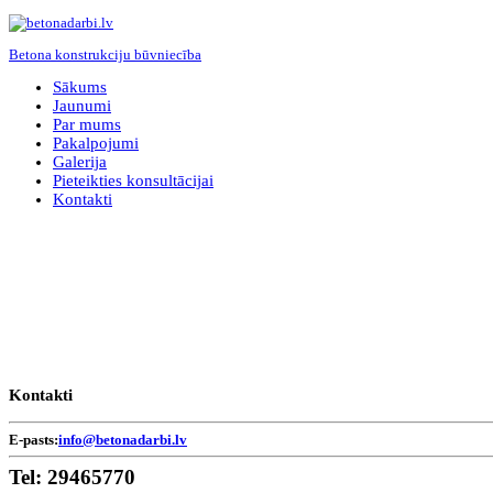
Betona konstrukciju būvniecība
Sākums
Jaunumi
Par mums
Pakalpojumi
Galerija
Pieteikties konsultācijai
Kontakti
Kontakti
E-pasts:
info@betonadarbi.lv
Tel:
29465770