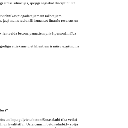
īgi stresa situācijās, spējīgi saglabāt disciplīnu un
būvtehnikas piegādātājiem un ražotājiem.
, ļauj mums racionāli izmantot finanšu resursus un
o lentveida betona pamatiem privātpersonām līdz
un godīga attieksme pret klientiem ir mūsu uzņēmuma
duri”
ūts un lopu guļvietu betonēšanas darbi tika veikti
li un kvalitatīvi. Uzteicama ir betonadarbi.lv spēja