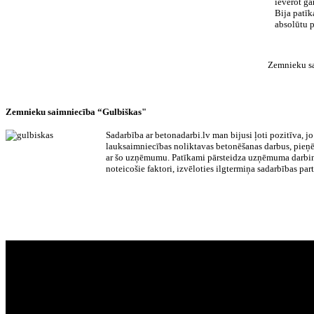
ievērot ga
Bija patīk
absolūtu p
Zemnieku sa
Zemnieku saimniecība “Gulbiškas"
Sadarbība ar betonadarbi.lv man bijusi ļoti pozitīva, 
lauksaimniecības noliktavas betonēšanas darbus, pieņ
ar šo uzņēmumu. Patīkami pārsteidza uzņēmuma darbini
noteicošie faktori, izvēloties ilgtermiņa sadarbības part