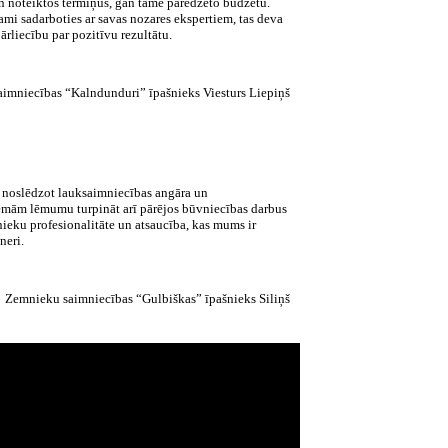
n noteiktos termiņus, gan tāmē paredzēto budžetu.
ami sadarboties ar savas nozares ekspertiem, tas deva
ārliecību par pozitīvu rezultātu.
imniecības “Kalndunduri” īpašnieks Viesturs Liepiņš
jo noslēdzot lauksaimniecības angāra un
ēmām lēmumu turpināt arī pārējos būvniecības darbus
eku profesionalitāte un atsaucība, kas mums ir
neri.
Zemnieku saimniecības “Gulbiškas” īpašnieks Siliņš