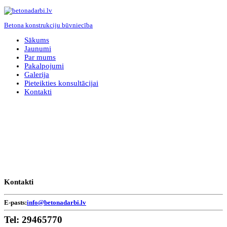
Betona konstrukciju būvniecība
Sākums
Jaunumi
Par mums
Pakalpojumi
Galerija
Pieteikties konsultācijai
Kontakti
Kontakti
E-pasts:
info@betonadarbi.lv
Tel:
29465770