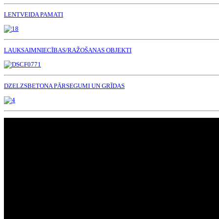
LENTVEIDA PAMATI
LAUKSAIMNIECĪBAS/RAŽOŠANAS OBJEKTI
DZELZSBETONA PĀRSEGUMI UN GRĪDAS