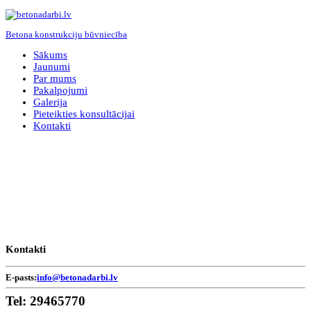
Betona konstrukciju būvniecība
Sākums
Jaunumi
Par mums
Pakalpojumi
Galerija
Pieteikties konsultācijai
Kontakti
Kontakti
E-pasts:
info@betonadarbi.lv
Tel:
29465770