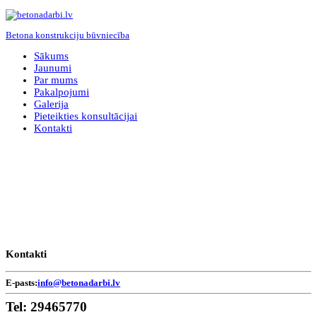
Betona konstrukciju būvniecība
Sākums
Jaunumi
Par mums
Pakalpojumi
Galerija
Pieteikties konsultācijai
Kontakti
Kontakti
E-pasts:
info@betonadarbi.lv
Tel:
29465770